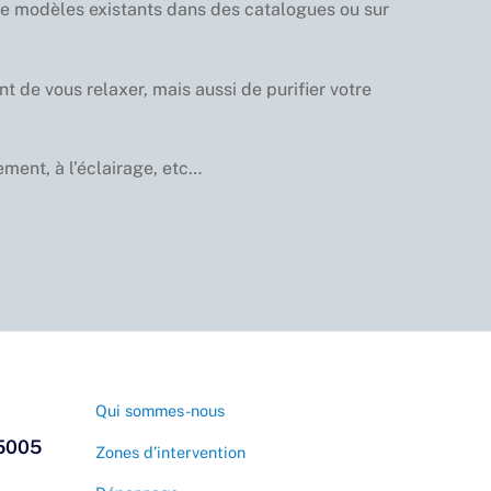
r de modèles existants dans des catalogues ou sur
 de vous relaxer, mais aussi de purifier votre
ment, à l’éclairage, etc…
Qui sommes-nous
5005
Zones d’intervention